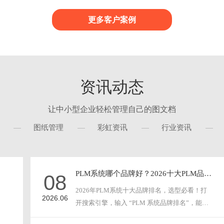
档的整个演变过程信息..
现集中管控。沉淀在系统内的历
时查阅，可追溯复用，实现公司
更多客户案例
财产管理与共享，保护文件永不丢失
资讯动态
让中小型企业轻松管理自己的图文档
图纸管理
彩虹资讯
行业资讯
PLM系统哪个品牌好？2026十大PLM品牌排名与企业选型指南
08
2026年PLM系统十大品牌排名，选型必看！打
2026.06
开搜索引擎，输入 “PLM 系统品牌排名”，能看
到各种···