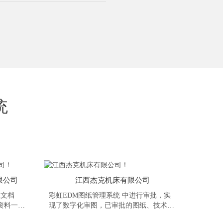
统
限公司
江西杰克机床有限公司
业文档
彩虹EDM图纸管理系统​ 中进行审批，实
资料一目
现了数字化审图，已审批的图纸、技术资
资料，实
料都实现了电子档浏览和流转，既减少了