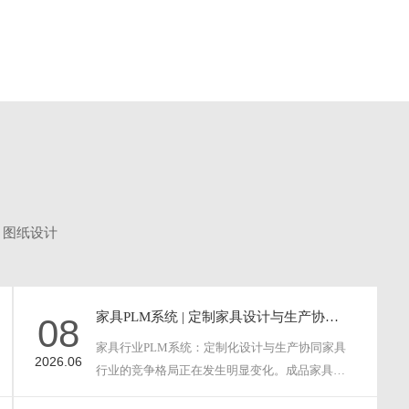
史文件随
纸张的使用，实现图纸的无纸化流转，也
内部知识
保证了数据的准确唯一。可以在移动设备
...
上能直接查阅到图文档管理系统的对应图
纸及审核状态，消除信息孤岛...
图纸设计
家具PLM系统 | 定制家具设计与生产协同管理解决方案
08
家具行业PLM系统：定制化设计与生产协同家具
2026.06
行业的竞争格局正在发生明显变化。成品家具的
利润空间被不断···